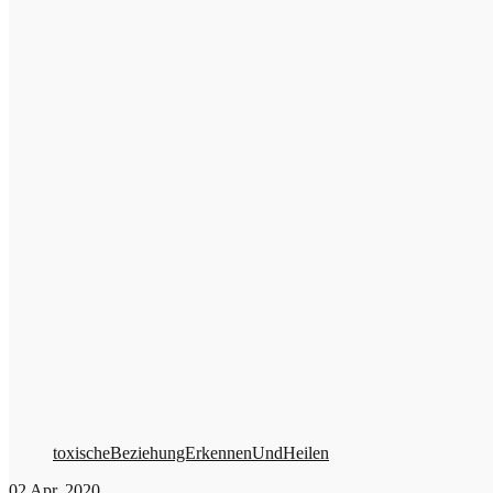
toxischeBeziehungErkennenUndHeilen
02
Apr. 2020