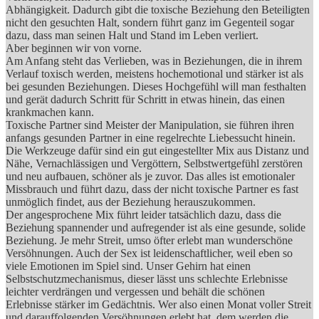
Abhängigkeit. Dadurch gibt die toxische Beziehung den Beteiligten
nicht den gesuchten Halt, sondern führt ganz im Gegenteil sogar
dazu, dass man seinen Halt und Stand im Leben verliert.
Aber beginnen wir von vorne.
Am Anfang steht das Verlieben, was in Beziehungen, die in ihrem
Verlauf toxisch werden, meistens hochemotional und stärker ist als
bei gesunden Beziehungen. Dieses Hochgefühl will man festhalten
und gerät dadurch Schritt für Schritt in etwas hinein, das einen
krankmachen kann.
Toxische Partner sind Meister der Manipulation, sie führen ihren
anfangs gesunden Partner in eine regelrechte Liebessucht hinein.
Die Werkzeuge dafür sind ein gut eingestellter Mix aus Distanz und
Nähe, Vernachlässigen und Vergöttern, Selbstwertgefühl zerstören
und neu aufbauen, schöner als je zuvor. Das alles ist emotionaler
Missbrauch und führt dazu, dass der nicht toxische Partner es fast
unmöglich findet, aus der Beziehung herauszukommen.
Der angesprochene Mix führt leider tatsächlich dazu, dass die
Beziehung spannender und aufregender ist als eine gesunde, solide
Beziehung. Je mehr Streit, umso öfter erlebt man wunderschöne
Versöhnungen. Auch der Sex ist leidenschaftlicher, weil eben so
viele Emotionen im Spiel sind. Unser Gehirn hat einen
Selbstschutzmechanismus, dieser lässt uns schlechte Erlebnisse
leichter verdrängen und vergessen und behält die schönen
Erlebnisse stärker im Gedächtnis. Wer also einen Monat voller Streit
und darauffolgenden Versöhnungen erlebt hat, dem werden die