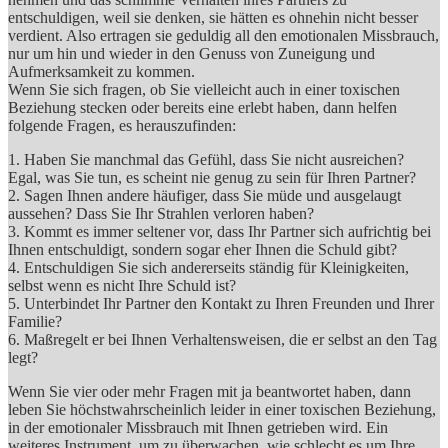
entschuldigen, weil sie denken, sie hätten es ohnehin nicht besser
verdient. Also ertragen sie geduldig all den emotionalen Missbrauch,
nur um hin und wieder in den Genuss von Zuneigung und
Aufmerksamkeit zu kommen.
Wenn Sie sich fragen, ob Sie vielleicht auch in einer toxischen
Beziehung stecken oder bereits eine erlebt haben, dann helfen
folgende Fragen, es herauszufinden:
1. Haben Sie manchmal das Gefühl, dass Sie nicht ausreichen?
Egal, was Sie tun, es scheint nie genug zu sein für Ihren Partner?
2. Sagen Ihnen andere häufiger, dass Sie müde und ausgelaugt
aussehen? Dass Sie Ihr Strahlen verloren haben?
3. Kommt es immer seltener vor, dass Ihr Partner sich aufrichtig bei
Ihnen entschuldigt, sondern sogar eher Ihnen die Schuld gibt?
4. Entschuldigen Sie sich andererseits ständig für Kleinigkeiten,
selbst wenn es nicht Ihre Schuld ist?
5. Unterbindet Ihr Partner den Kontakt zu Ihren Freunden und Ihrer
Familie?
6. Maßregelt er bei Ihnen Verhaltensweisen, die er selbst an den Tag
legt?
Wenn Sie vier oder mehr Fragen mit ja beantwortet haben, dann
leben Sie höchstwahrscheinlich leider in einer toxischen Beziehung,
in der emotionaler Missbrauch mit Ihnen getrieben wird. Ein
weiteres Instrument, um zu überwachen, wie schlecht es um Ihre