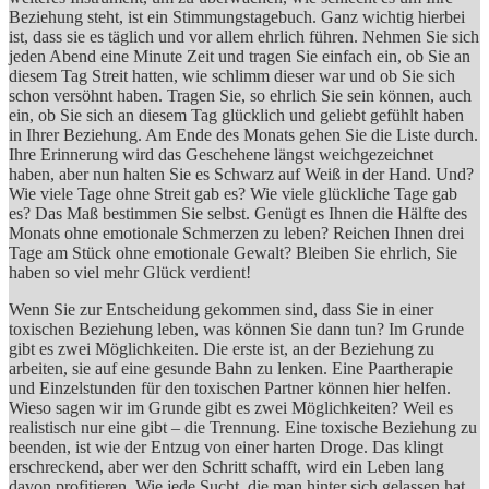
Beziehung steht, ist ein Stimmungstagebuch. Ganz wichtig hierbei
ist, dass sie es täglich und vor allem ehrlich führen. Nehmen Sie sich
jeden Abend eine Minute Zeit und tragen Sie einfach ein, ob Sie an
diesem Tag Streit hatten, wie schlimm dieser war und ob Sie sich
schon versöhnt haben. Tragen Sie, so ehrlich Sie sein können, auch
ein, ob Sie sich an diesem Tag glücklich und geliebt gefühlt haben
in Ihrer Beziehung. Am Ende des Monats gehen Sie die Liste durch.
Ihre Erinnerung wird das Geschehene längst weichgezeichnet
haben, aber nun halten Sie es Schwarz auf Weiß in der Hand. Und?
Wie viele Tage ohne Streit gab es? Wie viele glückliche Tage gab
es? Das Maß bestimmen Sie selbst. Genügt es Ihnen die Hälfte des
Monats ohne emotionale Schmerzen zu leben? Reichen Ihnen drei
Tage am Stück ohne emotionale Gewalt? Bleiben Sie ehrlich, Sie
haben so viel mehr Glück verdient!
Wenn Sie zur Entscheidung gekommen sind, dass Sie in einer
toxischen Beziehung leben, was können Sie dann tun? Im Grunde
gibt es zwei Möglichkeiten. Die erste ist, an der Beziehung zu
arbeiten, sie auf eine gesunde Bahn zu lenken. Eine Paartherapie
und Einzelstunden für den toxischen Partner können hier helfen.
Wieso sagen wir im Grunde gibt es zwei Möglichkeiten? Weil es
realistisch nur eine gibt – die Trennung. Eine toxische Beziehung zu
beenden, ist wie der Entzug von einer harten Droge. Das klingt
erschreckend, aber wer den Schritt schafft, wird ein Leben lang
davon profitieren. Wie jede Sucht, die man hinter sich gelassen hat,