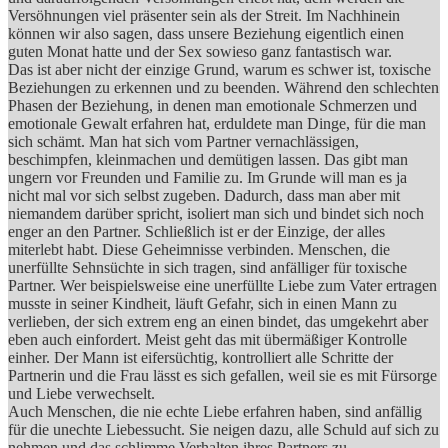
Versöhnungen viel präsenter sein als der Streit. Im Nachhinein
können wir also sagen, dass unsere Beziehung eigentlich einen
guten Monat hatte und der Sex sowieso ganz fantastisch war.
Das ist aber nicht der einzige Grund, warum es schwer ist, toxische
Beziehungen zu erkennen und zu beenden. Während den schlechten
Phasen der Beziehung, in denen man emotionale Schmerzen und
emotionale Gewalt erfahren hat, erduldete man Dinge, für die man
sich schämt. Man hat sich vom Partner vernachlässigen,
beschimpfen, kleinmachen und demütigen lassen. Das gibt man
ungern vor Freunden und Familie zu. Im Grunde will man es ja
nicht mal vor sich selbst zugeben. Dadurch, dass man aber mit
niemandem darüber spricht, isoliert man sich und bindet sich noch
enger an den Partner. Schließlich ist er der Einzige, der alles
miterlebt habt. Diese Geheimnisse verbinden. Menschen, die
unerfüllte Sehnsüchte in sich tragen, sind anfälliger für toxische
Partner. Wer beispielsweise eine unerfüllte Liebe zum Vater ertragen
musste in seiner Kindheit, läuft Gefahr, sich in einen Mann zu
verlieben, der sich extrem eng an einen bindet, das umgekehrt aber
eben auch einfordert. Meist geht das mit übermäßiger Kontrolle
einher. Der Mann ist eifersüchtig, kontrolliert alle Schritte der
Partnerin und die Frau lässt es sich gefallen, weil sie es mit Fürsorge
und Liebe verwechselt.
Auch Menschen, die nie echte Liebe erfahren haben, sind anfällig
für die unechte Liebessucht. Sie neigen dazu, alle Schuld auf sich zu
nehmen und das schlimme Verhalten ihres Partners zu